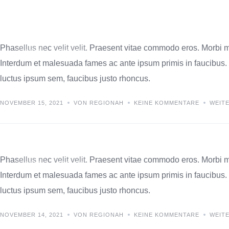
Starting a small business
Phasellus nec velit velit. Praesent vitae commodo eros. Morbi m
IDEAS
TRENDS
Interdum et malesuada fames ac ante ipsum primis in faucibus. In
luctus ipsum sem, faucibus justo rhoncus.
NOVEMBER 15, 2021
VON REGIONAH
KEINE KOMMENTARE
WEIT
Aenean sed pulvinar et diam
Phasellus nec velit velit. Praesent vitae commodo eros. Morbi m
IDEAS
TRENDS
Interdum et malesuada fames ac ante ipsum primis in faucibus. In
luctus ipsum sem, faucibus justo rhoncus.
NOVEMBER 14, 2021
VON REGIONAH
KEINE KOMMENTARE
WEIT