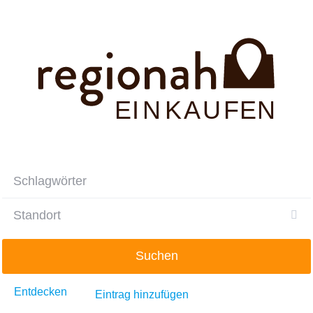
Skip
to
content
E
INKAUFEN
Suchen
Entdecken
Eintrag hinzufügen