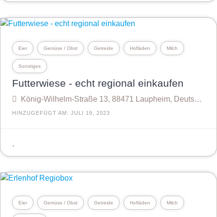
Eier
Gemüse / Obst
Getreide
Hofläden
Milch
Sonstiges
Futterwiese - echt regional einkaufen
König-Wilhelm-Straße 13, 88471 Laupheim, Deutschland
HINZUGEFÜGT AM: JULI 19, 2023
Eier
Gemüse / Obst
Getreide
Hofläden
Milch