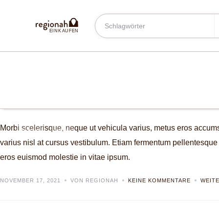
E
INKAUFEN
Tips for renting a house
Morbi scelerisque, neque ut vehicula varius, metus eros accums
IDEAS
TIPS
varius nisl at cursus vestibulum. Etiam fermentum pellentesque r
eros euismod molestie in vitae ipsum.
NOVEMBER 17, 2021
VON REGIONAH
KEINE KOMMENTARE
WEIT
Orci varius natoque penatib