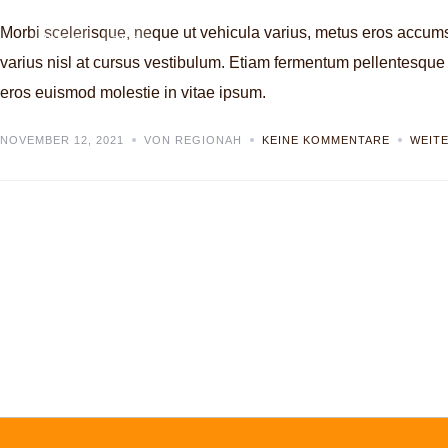
Morbi scelerisque, neque ut vehicula varius, metus eros accums
IDEAS
TIPS
varius nisl at cursus vestibulum. Etiam fermentum pellentesque r
eros euismod molestie in vitae ipsum.
NOVEMBER 12, 2021
VON REGIONAH
KEINE KOMMENTARE
WEIT