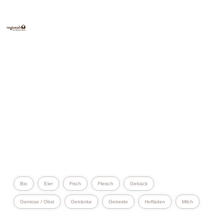
E
INKAUFEN
Bio
Eier
Fisch
Fleisch
Gebäck
Gemüse / Obst
Getränke
Getreide
Hofläden
Milch