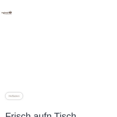
E
INKAUFEN
Hofläden
Frisch aufn Tisch