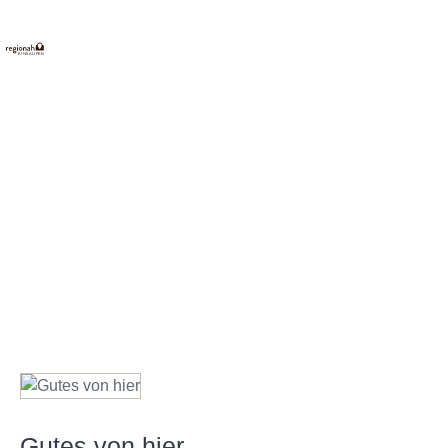
E
INKAUFEN
Gutes von hier